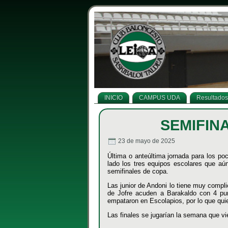
INICIO
CAMPUS UDA
Resultados
SEMIFIN
23 de mayo de 2025
Última o anteúltima jornada para los po
lado los tres equipos escolares que aún
semifinales de copa.
Las junior de Andoni lo tiene muy compl
de Jofre acuden a Barakaldo con 4 pu
empataron en Escolapios, por lo que quien
Las finales se jugarían la semana que vie