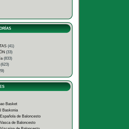
ORÍAS
TAS
(41)
ÓN
(33)
ía
(833)
(623)
29)
ES
bao Basket
al Baskonia
 Española de Baloncesto
 Vasca de Baloncesto
 Vizcaína de Baloncesto