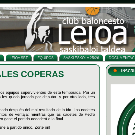
LEIOA SBT
EQUIPOS
SASKI ESKOLA 25/26
DOCUMENTAC
INSCRI
ALES COPERAS
cos equipos supervivientes de esta temporada. Por un
 les queda jornada por disputar; y por otro lado, tres
icado después del mal resultado de la ida. Los cadetes
ntos de ventaja; mientras que las cadetes de Pedro
 gane el partido accederá a la final.
ne a partido único. Zorte on!