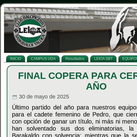
INICIO
CAMPUS UDA
Resultados
LEIOA SBT
EQUIPO
FINAL COPERA PARA CE
AÑO
30 de mayo de 2025
Último partido del año para nuestros equip
para el cadete femenino de Pedro, que cier
con opción de ganar un título, ni más ni men
han solventado sus dos eliminatorias, la
Barakaldo con solvencia; mientras que la se